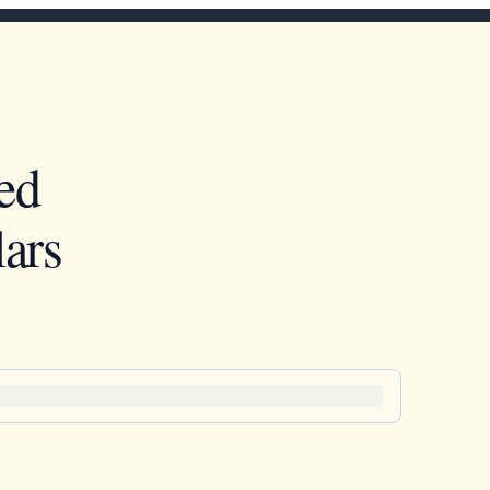
ed
ars