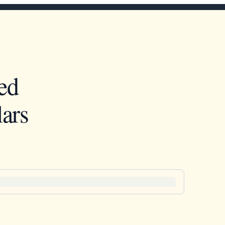
ed
ars